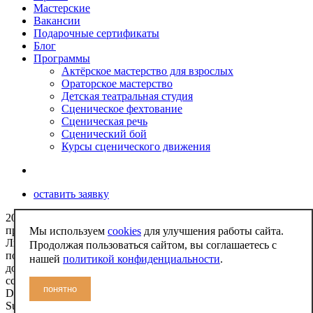
Мастерские
Вакансии
Подарочные сертификаты
Блог
Программы
Актёрское мастерство для взрослых
Ораторское мастерство
Детская театральная студия
Сценическое фехтование
Сценическая речь
Сценический бой
Курсы сценического движения
оставить заявку
2009-2026 Школа актёрского мастерства Отражение. Все
права защищены
Мы используем
cookies
для улучшения работы сайта.
Любое использование либо копирование материалов или
Продолжая пользоваться сайтом, вы соглашаетесь с
подборки материалов сайта, элементов дизайна и оформления
нашей
политикой конфиденциальности
.
допускается лишь с разрешения правообладателя и только со
ссылкой на источник:
www.studio-otragenie.ru
понятно
Design
Marina Isaeva
Support
Statix Pro