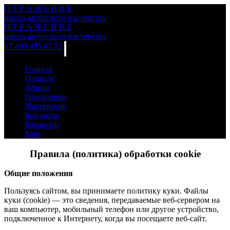
О
Т
Р
А
Ж
Е
Н
И
Е
школа актёрского мастерства
О
Т
Р
А
Ж
Е
Н
И
Е
школа актерского мастерства
+7 499 495 47 12
Главная
О школе
Афиша
Программы
Мастерские
Контакты
Вакансии
Блог
Правила (политика) обработки cookie
Общие положения
Пользуясь сайтом, вы принимаете политику куки. Файлы
куки (cookie) — это сведения, передаваемые веб-сервером на
ваш компьютер, мобильный телефон или другое устройство,
подключенное к Интернету, когда вы посещаете веб-сайт.