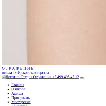
О
Т
Р
А
Ж
Е
Н
И
Е
школа актёрского мастерства
+7 499 495 47 12
Главная
О школе
Афиша
Программы
Мастерские